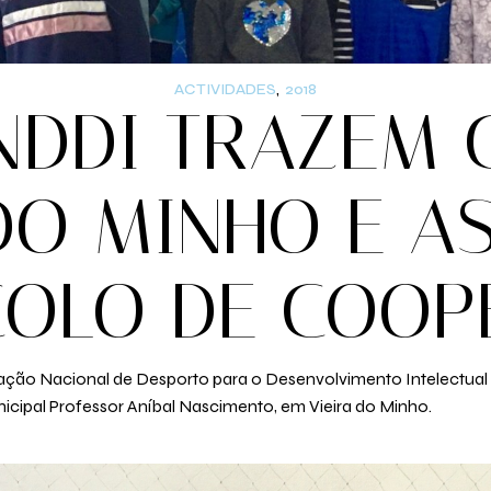
ACTIVIDADES
2018
NDDI TRAZEM
 DO MINHO E A
COLO DE COOP
iação Nacional de Desporto para o Desenvolvimento Intelectua
icipal Professor Aníbal Nascimento, em Vieira do Minho.