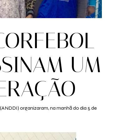
 CORFEBOL
SSINAM UM
ERAÇÃO
l (ANDDI) organizaram, na manhã do dia 5 de