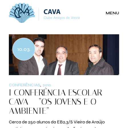
Skip
to
the
MENU
content
10.03.
CONFERÊNCIAS
2010
I CONFERÊNCIA ESCOLAR
CAVA – “OS JOVENS E O
AMBIENTE”
Cerca de 250 alunos da EB2,3/S Vieira de Araújo