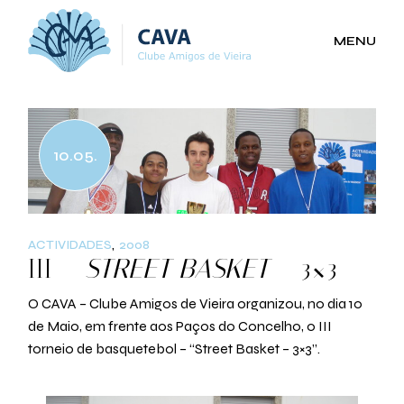
Skip
to
the
MENU
content
10.05.
ACTIVIDADES
2008
III –
STREET BASKET
– 3×3
O CAVA – Clube Amigos de Vieira organizou, no dia 10
de Maio, em frente aos Paços do Concelho, o III
torneio de basquetebol – “Street Basket – 3×3”.