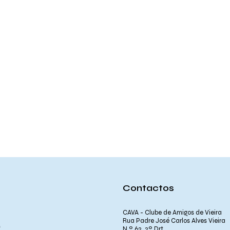
Contactos
CAVA - Clube de Amigos de Vieira
Rua Padre José Carlos Alves Vieira
s
N.º 62, 2º Drt.