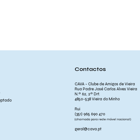
Contactos
CAVA - Clube de Amigos de Vieira
Rua Padre José Carlos Alves Vieira
s
N.º 62, 2º Drt.
4850-538 Vieira do Minho
aptado
Rui
(351) 965 690 470
(chamada para rede móvel nacional)
geral@cava.pt