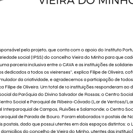
responsável pelo projeto, que conta com o apoio do Instituto Po
idariedade social (IPSS) do concelho Vieira do Minho para que ca
uma parceria inclusiva entre o CAVA e as instituições de solidar
os dedicados a todos os vieirenses”, explica Filipe de Oliveira, 
imulador da criatividade, e agradecemos a participação de todo
a Filipe de Oliveira. Um total de 10 instituições responderam ao
Social da Paróquia do Divino Salvador de Rossas; o Centro Socia
entro Social e Paroquial de Ribeira-Cávado (Lar de Ventosa/La
ial Interparoquial de Campos, Ruivães e Salamonde; o Centro Soc
Paroquial de Parada de Bouro. Foram elaborados 11 postais de Na
is postais, dado que possui utentes em dois espaços distintos: 
domicílios do concelho de Vieira do Minho, utentes das institui