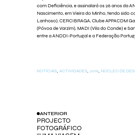
com Deficiência, e assinalará os 26 anos da AN
Nascimento, em Vieira do Minho, tendo sido c
Lanhoso), CERCIBRAGA, Clube APPACDM Gaia, Es
(Póvoa de Varzim), MADI (Vila do Conde) e Sa
entre a ANDDI-Portugal e a Federação Portugues
NOTÍCIAS
ACTIVIDADES
2016
NÚCLEO DE DE
ANTERIOR
PROJECTO
FOTOGRÁFICO