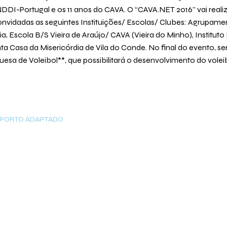
DDI-Portugal e os 11 anos do CAVA. O “CAVA.NET 2016” vai realiz
onvidadas as seguintes Instituições/ Escolas/ Clubes: Agrupa
cola B/S Vieira de Araújo/ CAVA (Vieira do Minho), Instituto
nta Casa da Misericórdia de Vila do Conde. No final do evento,
a de Voleibol**, que possibilitará o desenvolvimento do voleibo
SPORTO ADAPTADO