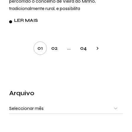
percorrido o concelho de Vieira do Minho,
tradicionalmente rural, e possibilita
LER MAIS
Paginação
…
01
02
04
dos
conteúdos
Arquivo
Arquivo