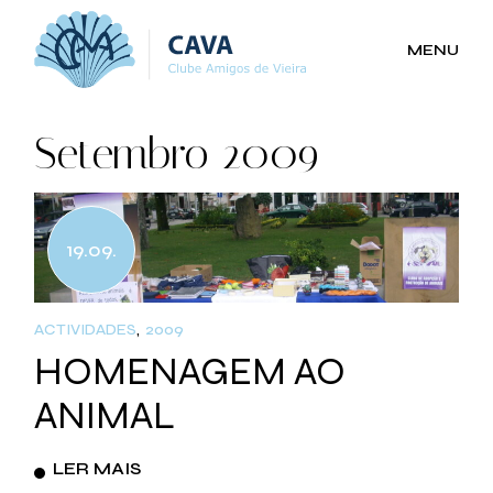
Skip
to
the
MENU
content
Setembro 2009
19.09.
ACTIVIDADES
2009
HOMENAGEM AO
ANIMAL
LER MAIS