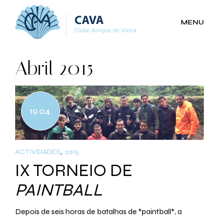
Skip
to
the
MENU
content
Abril 2015
19.04.
ACTIVIDADES
2015
IX TORNEIO DE
PAINTBALL
Depois de seis horas de batalhas de *paintball*, a