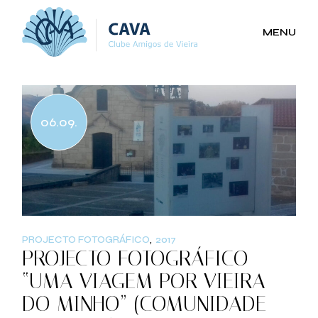
Skip
to
the
MENU
content
06.09.
PROJECTO FOTOGRÁFICO
2017
PROJECTO FOTOGRÁFICO
“UMA VIAGEM POR VIEIRA
DO MINHO” (COMUNIDADE