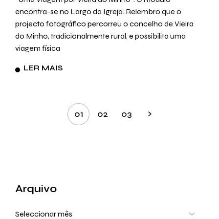
encontra-se no Largo da Igreja. Relembro que o
projecto fotográfico percorreu o concelho de Vieira
do Minho, tradicionalmente rural, e possibilita uma
viagem física
LER MAIS
Paginação
01
02
03
dos
conteúdos
Arquivo
Arquivo