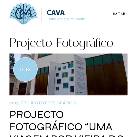
Skip
to
the
MENU
content
Projecto Fotográfico
16.12.
2017
PROJECTO FOTOGRÁFICO
PROJECTO
FOTOGRÁFICO “UMA