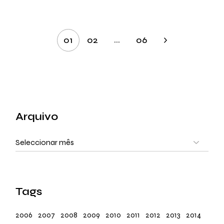
Paginação
…
01
02
06
dos
conteúdos
Arquivo
Arquivo
Tags
2006
2007
2008
2009
2010
2011
2012
2013
2014