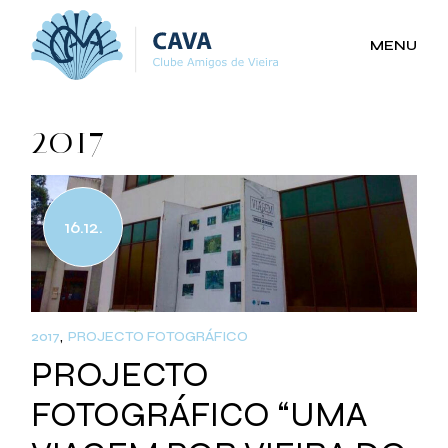
Skip
to
the
MENU
content
2017
16.12.
2017
PROJECTO FOTOGRÁFICO
PROJECTO
FOTOGRÁFICO “UMA