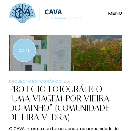
Skip
to
the
MENU
content
02.11.
PROJECTO FOTOGRÁFICO
2017
PROJECTO FOTOGRÁFICO
“UMA VIAGEM POR VIEIRA
DO MINHO” (COMUNIDADE
DE EIRA VEDRA)
O CAVA informa que foi colocado, na comunidade de